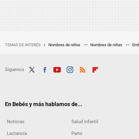
TEMAS DE INTERÉS
Nombres de niños
Nombres de niñas
Emb
Síguenos
Twit
Fac
Yout
Inst
RSS
Flip
ter
ebo
ube
agra
boar
ok
m
d
En Bebés y más hablamos de...
Noticias
Salud infantil
Lactancia
Parto