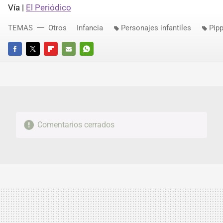
Vía |
El Periódico
TEMAS
Otros
Infancia
Personajes infantiles
Pipp
FACEBOOK
TWITTER
FLIPBOARD
E-
WHATSAPP
MAIL
Comentarios cerrados