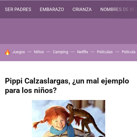
SER PADRES
EMBARAZO
CRIANZA
NOMBRES DE BE
HOY SE HABLA DE
Juegos
Niños
Camping
Netflix
Películas
Película
Pippi Calzaslargas, ¿un mal ejemplo
para los niños?