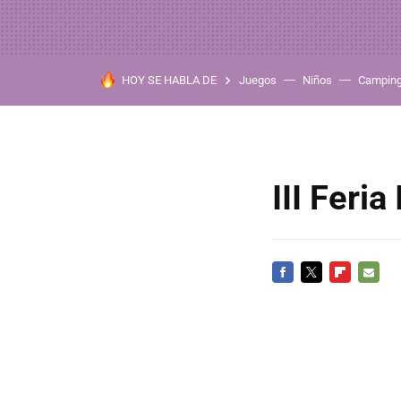
HOY SE HABLA DE
Juegos
Niños
Campin
III Feria
FACEBOOK
TWITTER
FLIPBOARD
E-
MAIL