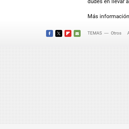
dudes en llevar a
Más información
TEMAS
Otros
FACEBOOK
TWITTER
FLIPBOARD
E-
MAIL