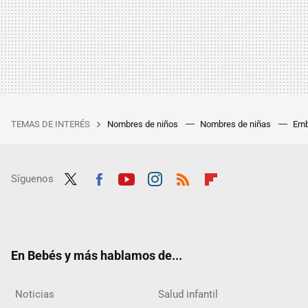
TEMAS DE INTERÉS
Nombres de niños
Nombres de niñas
Emb
Síguenos
Twit
Fac
Yout
Inst
RSS
Flip
ter
ebo
ube
agra
boar
ok
m
d
En Bebés y más hablamos de...
Noticias
Salud infantil