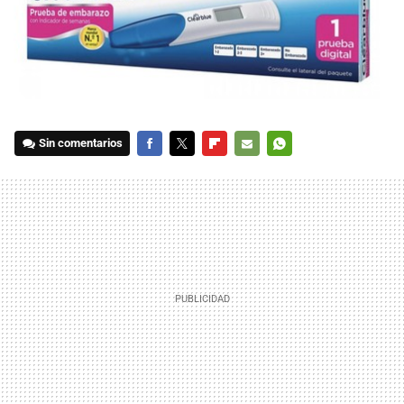
Sin comentarios
FACEBOOK
TWITTER
FLIPBOARD
E-
WHATSAPP
MAIL