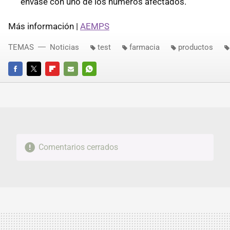
envase con uno de los números afectados.
Más información |
AEMPS
TEMAS
Noticias
test
farmacia
productos
FACEBOOK
TWITTER
FLIPBOARD
E-
WHATSAPP
MAIL
Comentarios cerrados