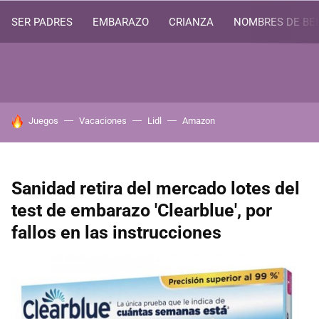
SER PADRES
EMBARAZO
CRIANZA
NOMBRES DE BE
HOY SE HABLA DE
Juegos
Vacaciones
Lidl
Amazon
Sanidad retira del mercado lotes del
test de embarazo 'Clearblue', por
fallos en las instrucciones