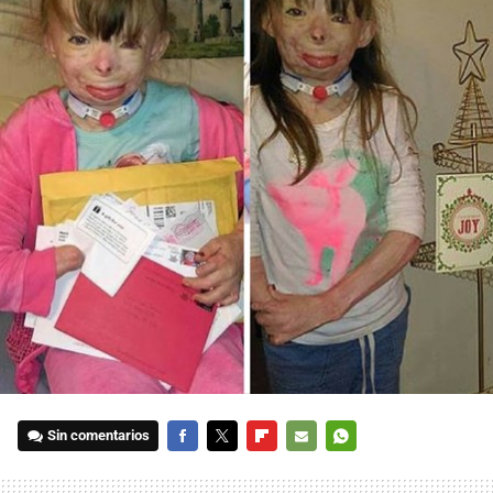
Sin comentarios
FACEBOOK
TWITTER
FLIPBOARD
E-
WHATSAPP