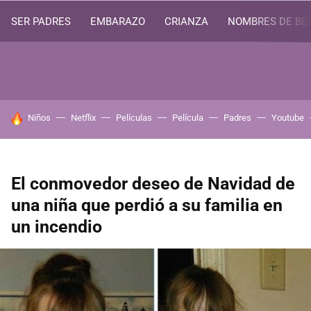
SER PADRES
EMBARAZO
CRIANZA
NOMBRES DE BE
HOY SE HABLA DE
Niños
Netflix
Películas
Película
Padres
Youtube
El conmovedor deseo de Navidad de
una niña que perdió a su familia en
un incendio