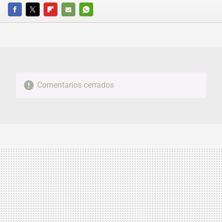
FACEBOOK
TWITTER
FLIPBOARD
E-
WHATSAPP
MAIL
Comentarios cerrados