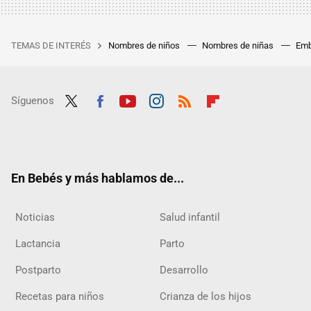
TEMAS DE INTERÉS
Nombres de niños
Nombres de niñas
Emb
Síguenos
Twit
Fac
Yout
Inst
RSS
Flip
ter
ebo
ube
agra
boar
ok
m
d
En Bebés y más hablamos de...
Noticias
Salud infantil
Lactancia
Parto
Postparto
Desarrollo
Recetas para niños
Crianza de los hijos