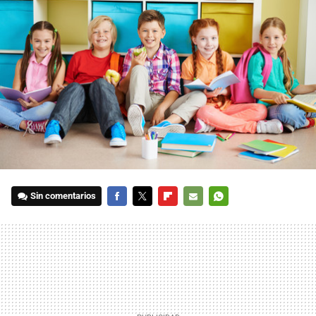
Sin comentarios
FACEBOOK
TWITTER
FLIPBOARD
E-
WHATSAPP
MAIL