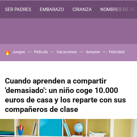
SER PADRES
EMBARAZO
CRIANZA
NOMBRES DE BE
HOY SE HABLA DE
Juegos
Película
Vacaciones
Amazon
Felicidad
Cuando aprenden a compartir
'demasiado': un niño coge 10.000
euros de casa y los reparte con sus
compañeros de clase