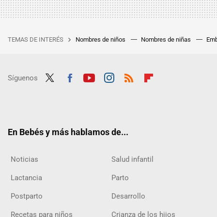
TEMAS DE INTERÉS
Nombres de niños
Nombres de niñas
Emb
Síguenos
Twit
Fac
Yout
Inst
RSS
Flip
ter
ebo
ube
agra
boar
ok
m
d
En Bebés y más hablamos de...
Noticias
Salud infantil
Lactancia
Parto
Postparto
Desarrollo
Recetas para niños
Crianza de los hijos