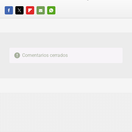
FACEBOOK
TWITTER
FLIPBOARD
E-
WHATSAPP
MAIL
Comentarios cerrados