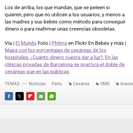
Los de arriba, los que mandan, que se peleen si
quieren, pero que no utilicen a los usuarios, y menos a
las madres y sus bebés como método para conseguir
dinero o para reafirmar unas creencias obsoletas.
Vía |
El Mundo
Foto |
Philms
en Flickr En Bebés y más |
Mapa con los porcentajes de cesáreas de los
hospitales
,
¿Cuánto dinero cuesta dar a luz?
,
En las
clínicas privadas de Barcelona se practica el doble de
cesáreas que en las públicas
TEMAS
Noticias
Parto
Cesárea
OMS
Aneste
FACEBOOK
TWITTER
FLIPBOARD
E-
WHATSAPP
MAIL