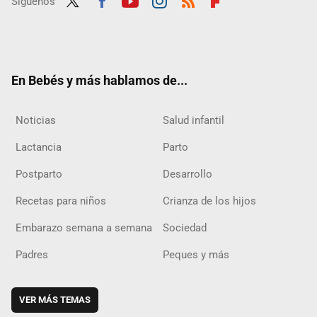
Síguenos
Twit
Fac
Yout
Inst
RSS
Flip
ter
ebo
ube
agra
boar
ok
m
d
En Bebés y más hablamos de...
Noticias
Salud infantil
Lactancia
Parto
Postparto
Desarrollo
Recetas para niños
Crianza de los hijos
Embarazo semana a semana
Sociedad
Padres
Peques y más
VER MÁS TEMAS