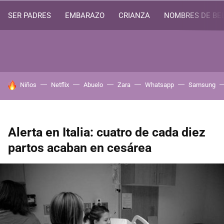
SER PADRES
EMBARAZO
CRIANZA
NOMBRES DE BE
HOY SE HABLA DE
Niños
Netflix
Abuelo
Zara
Whatsapp
Samsung
Alerta en Italia: cuatro de cada diez
partos acaban en cesárea