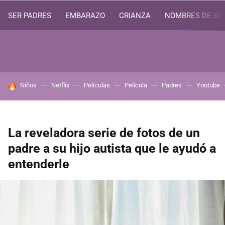
SER PADRES
EMBARAZO
CRIANZA
NOMBRES DE BE
HOY SE HABLA DE
Niños
Netflix
Películas
Película
Padres
Youtube
La reveladora serie de fotos de un
padre a su hijo autista que le ayudó a
entenderle