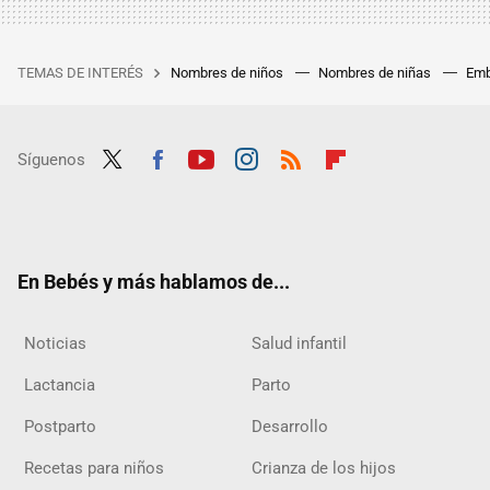
TEMAS DE INTERÉS
Nombres de niños
Nombres de niñas
Emb
Síguenos
Twit
Fac
Yout
Inst
RSS
Flip
ter
ebo
ube
agra
boar
ok
m
d
En Bebés y más hablamos de...
Noticias
Salud infantil
Lactancia
Parto
Postparto
Desarrollo
Recetas para niños
Crianza de los hijos