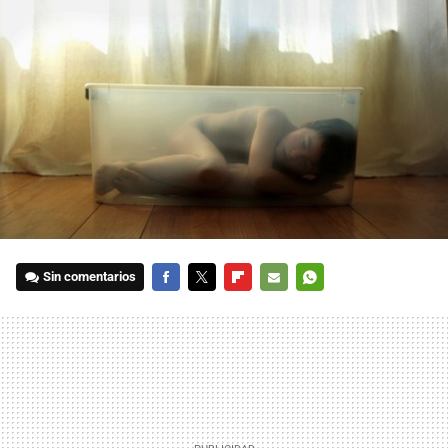
Sin comentarios
FACEBOOK
TWITTER
FLIPBOARD
E-
WHATSAPP
MAIL