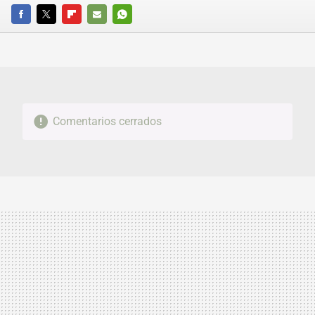
FACEBOOK
TWITTER
FLIPBOARD
E-
WHATSAPP
MAIL
Comentarios cerrados