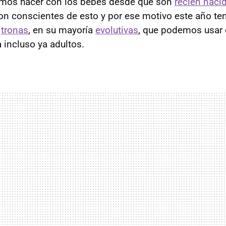
amos hacer con los bebés desde que son
recién naci
son conscientes de esto y por ese motivo este año t
e
tronas
, en su mayoría
evolutivas
, que podemos usar 
 incluso ya adultos.