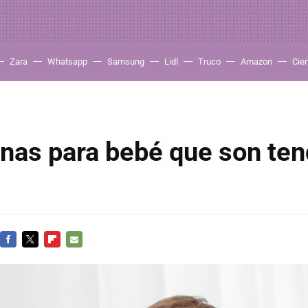
Zara
Whatsapp
Samsung
Lidl
Truco
Amazon
Cie
onas para bebé que son te
FACEBOOK
TWITTER
FLIPBOARD
E-
MAIL