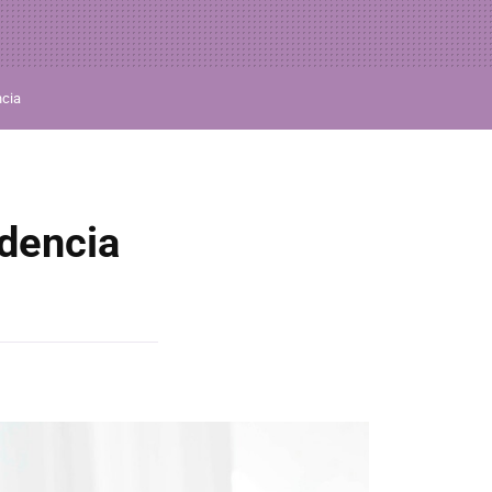
ncia
ndencia