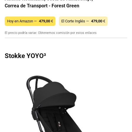
Correa de Transport - Forest Green
Hoy en Amazon —
479,00
€
El Corte Inglés —
479,00
€
El precio podría variar. Obtenemos comisión por estos enlaces
Stokke YOYO³