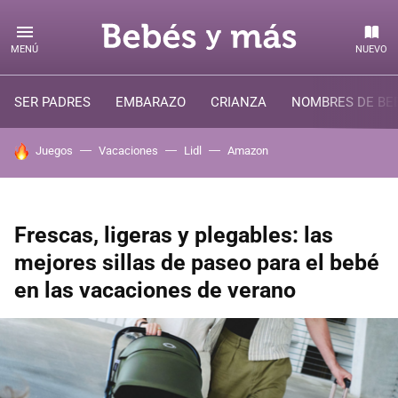
MENÚ
NUEVO
SER PADRES
EMBARAZO
CRIANZA
NOMBRES DE BE
HOY SE HABLA DE
Juegos
Vacaciones
Lidl
Amazon
Frescas, ligeras y plegables: las
mejores sillas de paseo para el bebé
en las vacaciones de verano