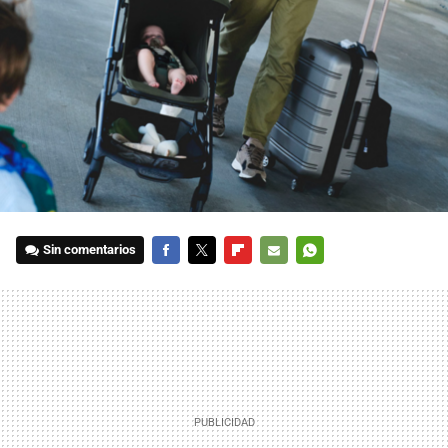
Sin comentarios
FACEBOOK
TWITTER
FLIPBOARD
E-
WHATSAPP
MAIL