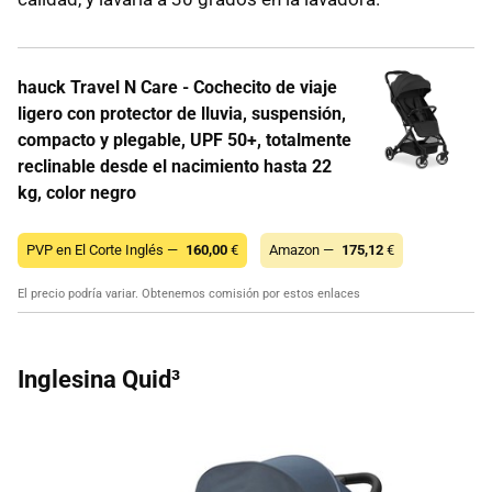
hauck Travel N Care - Cochecito de viaje
ligero con protector de lluvia, suspensión,
compacto y plegable, UPF 50+, totalmente
reclinable desde el nacimiento hasta 22
kg, color negro
PVP en El Corte Inglés —
160,00
€
Amazon —
175,12
€
El precio podría variar. Obtenemos comisión por estos enlaces
Inglesina Quid³