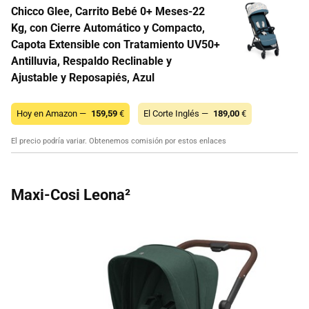
Chicco Glee, Carrito Bebé 0+ Meses-22
Kg, con Cierre Automático y Compacto,
Capota Extensible con Tratamiento UV50+
Antilluvia, Respaldo Reclinable y
Ajustable y Reposapiés, Azul
Hoy en Amazon —
159,59
€
El Corte Inglés —
189,00
€
El precio podría variar. Obtenemos comisión por estos enlaces
Maxi-Cosi Leona²