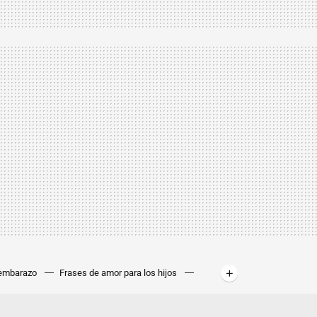
 embarazo
Frases de amor para los hijos
ablas de peso y estatura niños
Síntomas de
os
Contracciones de Braxton Hicks