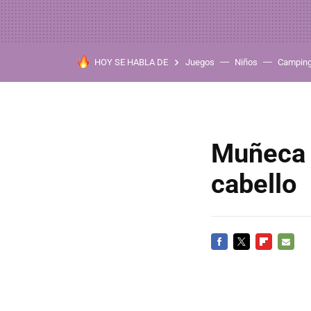
HOY SE HABLA DE
Juegos
Niños
Campin
Muñeca p
cabello
FACEBOOK
TWITTER
FLIPBOARD
E-
MAIL