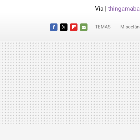
Vía |
thingamaba
TEMAS
Miscelán
FACEBOOK
TWITTER
FLIPBOARD
E-
MAIL