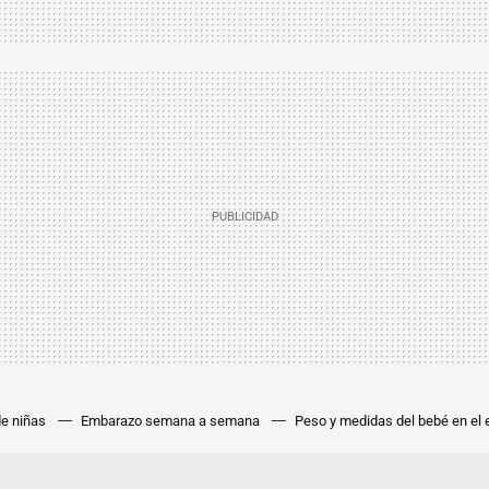
e niñas
Embarazo semana a semana
Peso y medidas del bebé en el
les
Nombres para bebés de la A a la Z
Canciones para los hijos
T
Nombres poco comunes para niñas
Nombres poco comunes para niñ