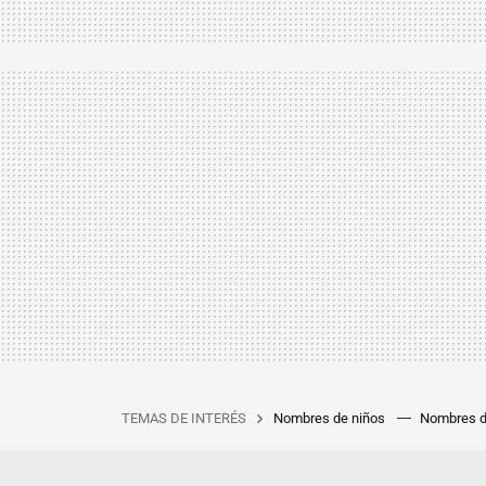
TEMAS DE INTERÉS
Nombres de niños
Nombres d
Gráficas de crecimiento y percenti
embarazo
Test de embarazo