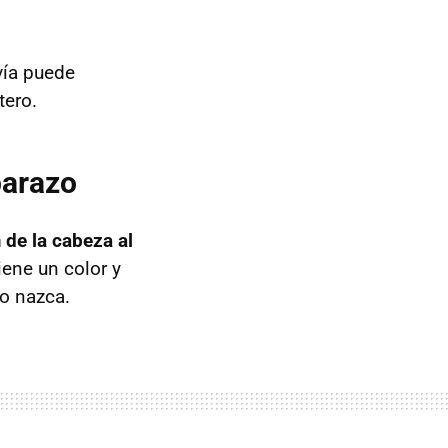
vía puede
tero.
barazo
 de la cabeza al
iene un color y
o nazca.