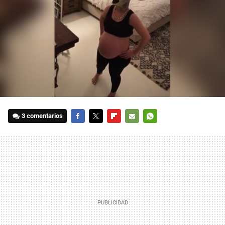
3 comentarios
FACEBOOK
TWITTER
FLIPBOARD
E-
WHATSAPP
MAIL