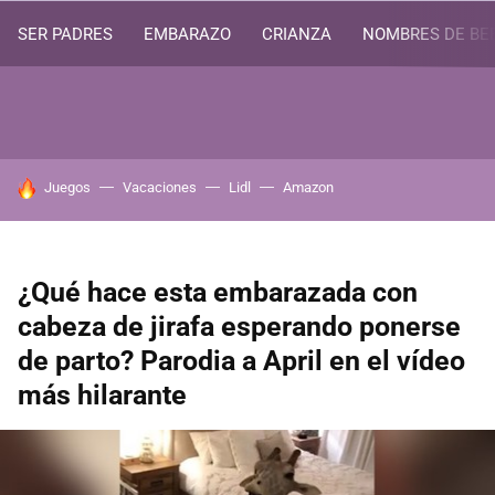
SER PADRES
EMBARAZO
CRIANZA
NOMBRES DE BE
HOY SE HABLA DE
Juegos
Vacaciones
Lidl
Amazon
¿Qué hace esta embarazada con
cabeza de jirafa esperando ponerse
de parto? Parodia a April en el vídeo
más hilarante