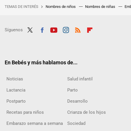
TEMAS DE INTERÉS
Nombres de niños
Nombres de niñas
Emb
Síguenos
Twit
Fac
Yout
Inst
RSS
Flip
ter
ebo
ube
agra
boar
ok
m
d
En Bebés y más hablamos de...
Noticias
Salud infantil
Lactancia
Parto
Postparto
Desarrollo
Recetas para niños
Crianza de los hijos
Embarazo semana a semana
Sociedad