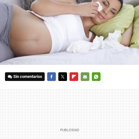
Sin comentarios
FACEBOOK
TWITTER
FLIPBOARD
E-
WHATSAPP
MAIL