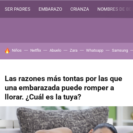
SER PADRES
EMBARAZO
CRIANZA
NOMBRES DE BE
HOY SE HABLA DE
Niños
Netflix
Abuelo
Zara
Whatsapp
Samsung
Las razones más tontas por las que
una embarazada puede romper a
llorar. ¿Cuál es la tuya?