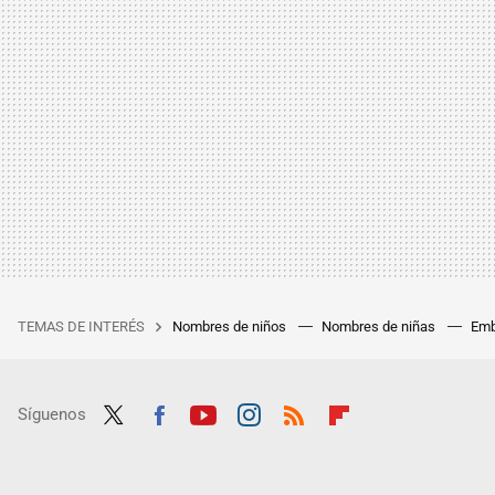
TEMAS DE INTERÉS
Nombres de niños
Nombres de niñas
Emb
Síguenos
Twit
Fac
Yout
Inst
RSS
Flip
ter
ebo
ube
agra
boar