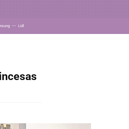
msung
Lidl
incesas