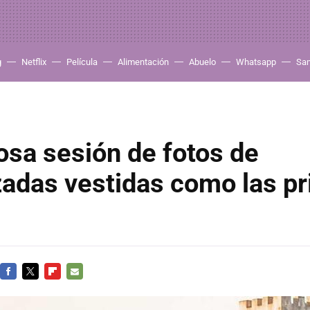
g
Netflix
Película
Alimentación
Abuelo
Whatsapp
Sa
osa sesión de fotos de
adas vestidas como las pr
FACEBOOK
TWITTER
FLIPBOARD
E-
MAIL