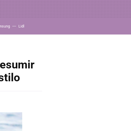
msung
Lidl
resumir
stilo