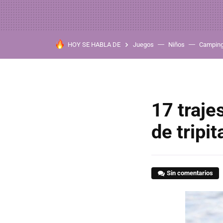
HOY SE HABLA DE
Juegos
Niños
Campin
17 traj
de tripi
Sin comentarios