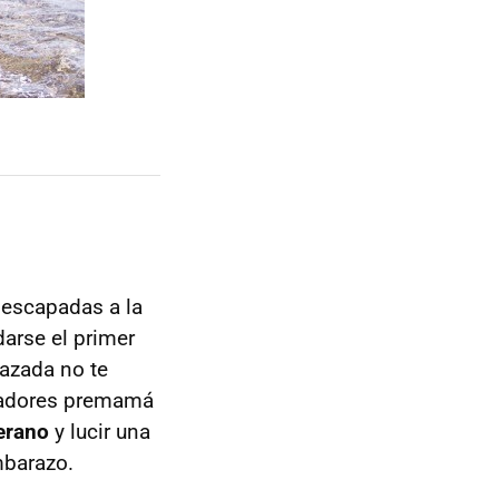
 escapadas a la
darse el primer
razada no te
añadores premamá
erano
y lucir una
mbarazo.