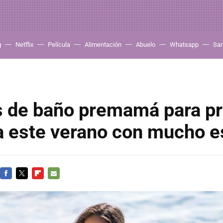
g
Netflix
Película
Alimentación
Abuelo
Whatsapp
Sa
es de baño premamá para p
ta este verano con mucho e
FACEBOOK
TWITTER
FLIPBOARD
E-
MAIL