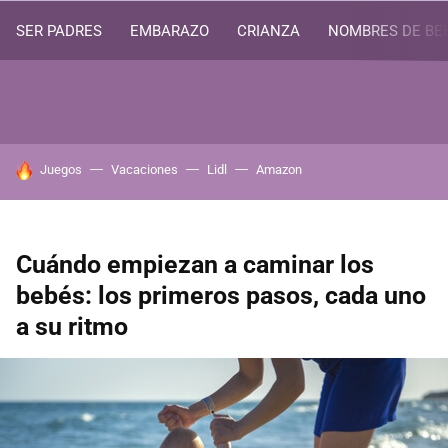
SER PADRES
EMBARAZO
CRIANZA
NOMBRES DE BE
HOY SE HABLA DE
Juegos
Vacaciones
Lidl
Amazon
Cuándo empiezan a caminar los
bebés: los primeros pasos, cada uno
a su ritmo