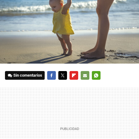
Sin comentarios
FACEBOOK
TWITTER
FLIPBOARD
E-
WHATSAPP
MAIL