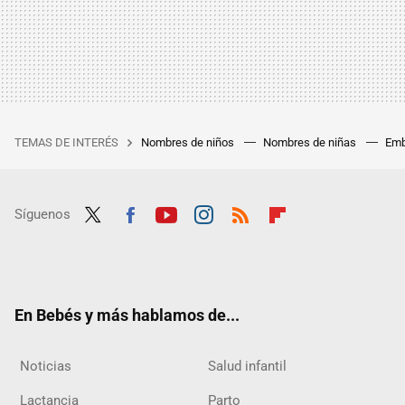
TEMAS DE INTERÉS
Nombres de niños
Nombres de niñas
Emb
Síguenos
Twit
Fac
Yout
Inst
RSS
Flip
ter
ebo
ube
agra
boar
ok
m
d
En Bebés y más hablamos de...
Noticias
Salud infantil
Lactancia
Parto