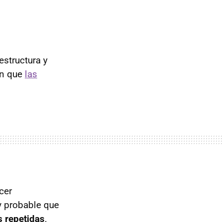
estructura y
en que
las
cer
y probable que
s repetidas
.