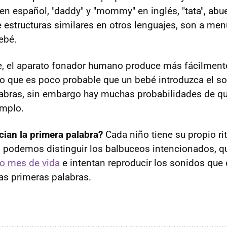
n español, "daddy" y "mommy" en inglés, "tata", abuel
e estructuras similares en otros lenguajes, son a me
ebé.
e, el aparato fonador humano produce más fácilmen
 que es poco probable que un bebé introduzca el son
abras, sin embargo hay muchas probabilidades de que
emplo.
ian la primera palabra?
Cada niño tiene su propio r
o podemos distinguir los balbuceos intencionados, 
to mes de vida
e intentan reproducir los sonidos que
las primeras palabras.