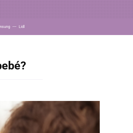
msung
Lidl
 bebé?