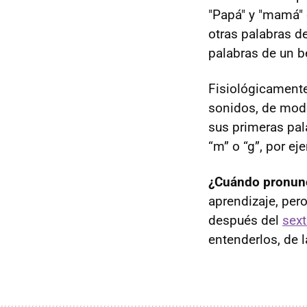
"Papá" y "mamá" e
otras palabras d
palabras de un b
Fisiológicament
sonidos, de modo
sus primeras pal
“m” o “g”, por ej
¿Cuándo pronunc
aprendizaje, per
después del
sex
entenderlos, de 