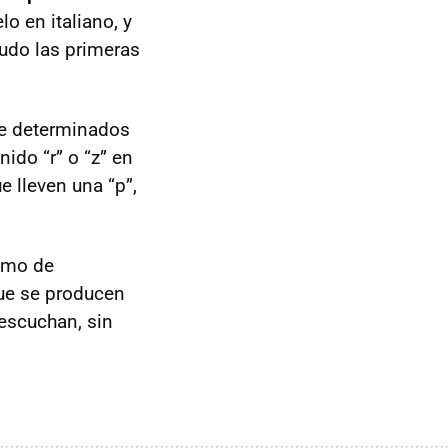
o en italiano, y
nudo las primeras
te determinados
ido “r” o “z” en
 lleven una “p”,
itmo de
que se producen
 escuchan, sin