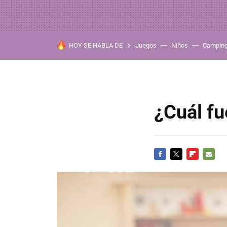
HOY SE HABLA DE
Juegos
Niños
Campin
¿Cuál fu
FACEBOOK
TWITTER
FLIPBOARD
E-
MAIL