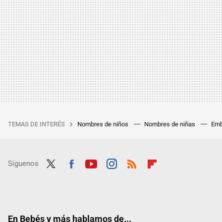
TEMAS DE INTERÉS
Nombres de niños
Nombres de niñas
Emb
Síguenos
Twit
Fac
Yout
Inst
RSS
Flip
ter
ebo
ube
agra
boar
ok
m
d
En Bebés y más hablamos de...