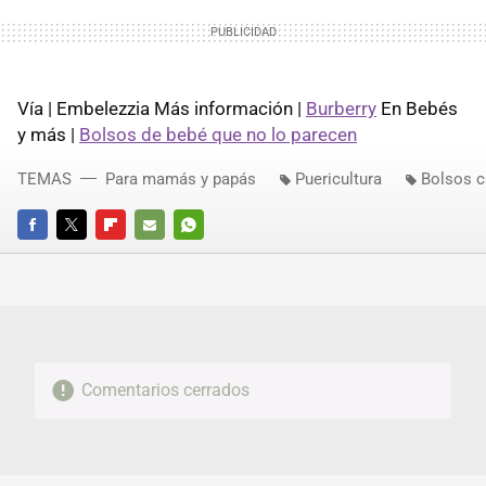
Vía | Embelezzia Más información |
Burberry
En Bebés
y más |
Bolsos de bebé que no lo parecen
TEMAS
Para mamás y papás
Puericultura
Bolsos 
FACEBOOK
TWITTER
FLIPBOARD
E-
WHATSAPP
MAIL
Comentarios cerrados