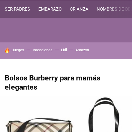
SER PADRES
EMBARAZO
CRIANZA
NOMBRES DE BE
HOY SE HABLA DE
Juegos
Vacaciones
Lidl
Amazon
Bolsos Burberry para mamás
elegantes