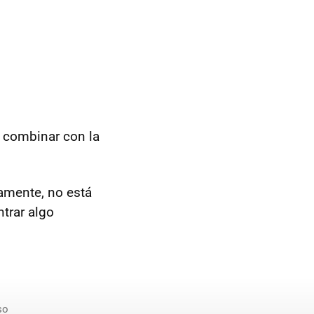
o combinar con la
damente, no está
trar algo
so