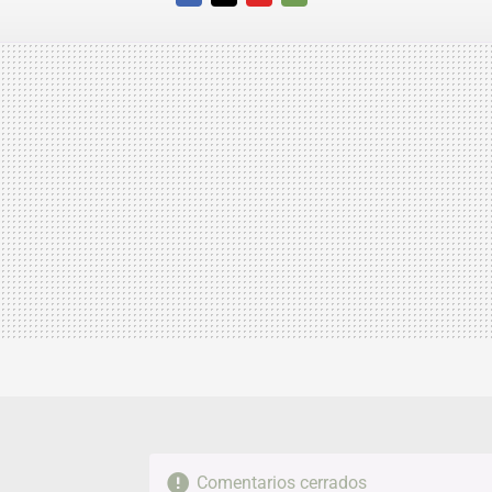
FACEBOOK
TWITTER
FLIPBOARD
E-
MAIL
Comentarios cerrados