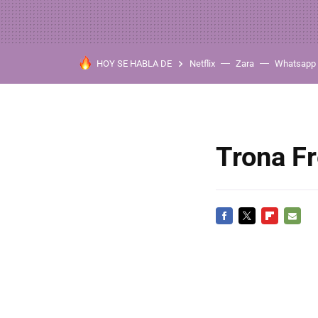
HOY SE HABLA DE
Netflix
Zara
Whatsapp
Trona Fr
FACEBOOK
TWITTER
FLIPBOARD
E-
MAIL