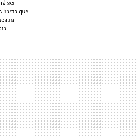
rá ser
s hasta que
uestra
ata.