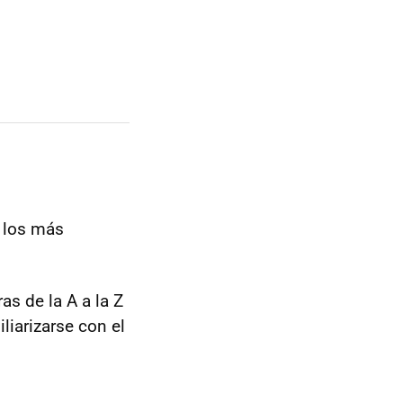
y los más
ras de la A a la Z
iarizarse con el