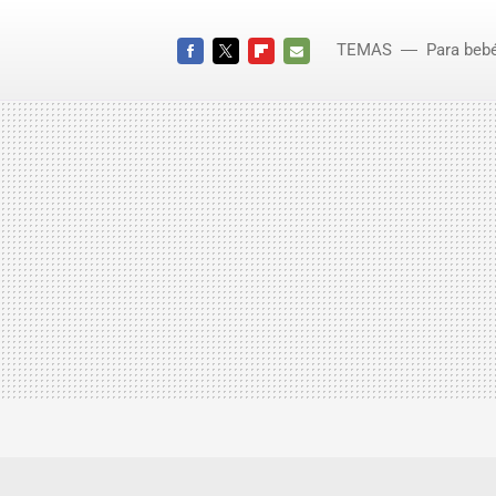
TEMAS
Para bebé
FACEBOOK
TWITTER
FLIPBOARD
E-
MAIL