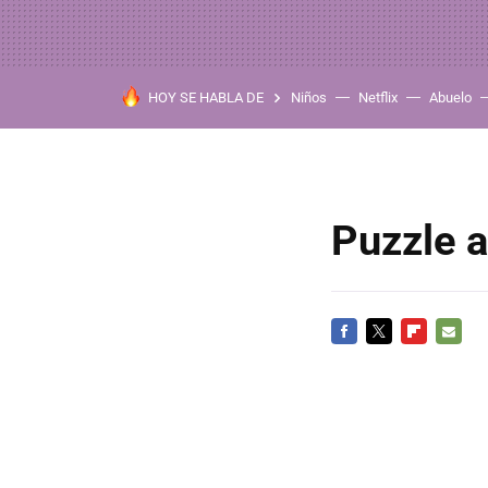
HOY SE HABLA DE
Niños
Netflix
Abuelo
Puzzle 
FACEBOOK
TWITTER
FLIPBOARD
E-
MAIL