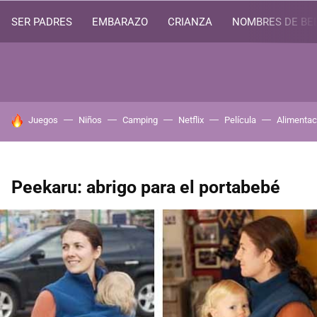
SER PADRES
EMBARAZO
CRIANZA
NOMBRES DE BE
HOY SE HABLA DE
Juegos
Niños
Camping
Netflix
Película
Alimentac
Peekaru: abrigo para el portabebé