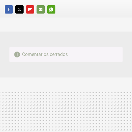
FACEBOOK
TWITTER
FLIPBOARD
E-
WHATSAPP
MAIL
Comentarios cerrados