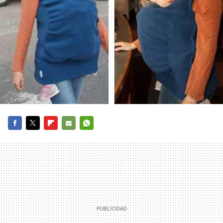
FACEBOOK
TWITTER
FLIPBOARD
E-
WHATSAPP
MAIL