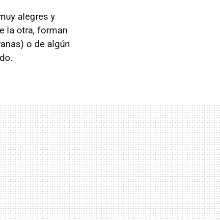
muy alegres y
 la otra, forman
ranas) o de algún
ido.