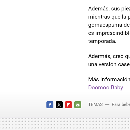
Además, sus piez
mientras que la 
gomaespuma de a
es imprescindibl
temporada.
Adermás, creo q
una versión caser
Más información
Doomoo Baby
TEMAS
Para bebé
FACEBOOK
TWITTER
FLIPBOARD
E-
MAIL