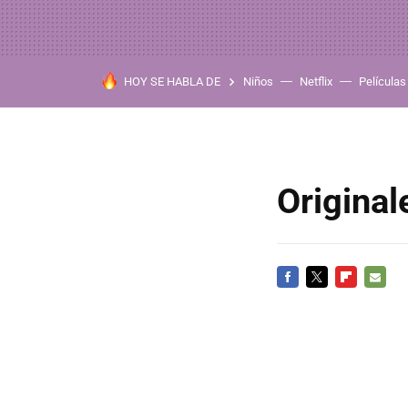
HOY SE HABLA DE
Niños
Netflix
Películas
Original
FACEBOOK
TWITTER
FLIPBOARD
E-
MAIL