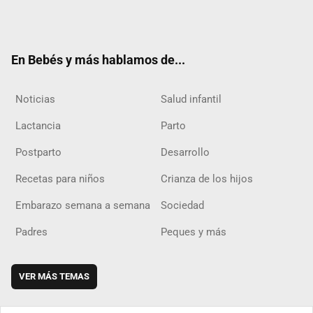
Twit
Fac
Yout
Inst
RSS
Flip
ter
ebo
ube
agra
boar
ok
m
d
En Bebés y más hablamos de...
Noticias
Salud infantil
Lactancia
Parto
Postparto
Desarrollo
Recetas para niños
Crianza de los hijos
Embarazo semana a semana
Sociedad
Padres
Peques y más
VER MÁS TEMAS