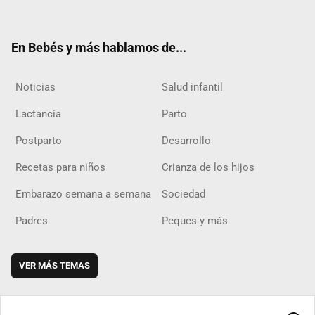
ter
ebo
ube
agra
boar
ok
m
d
En Bebés y más hablamos de...
Noticias
Salud infantil
Lactancia
Parto
Postparto
Desarrollo
Recetas para niños
Crianza de los hijos
Embarazo semana a semana
Sociedad
Padres
Peques y más
VER MÁS TEMAS