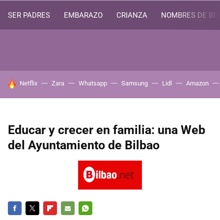
SER PADRES
EMBARAZO
CRIANZA
NOMBRES DE BE
HOY SE HABLA DE
Netflix
Zara
Whatsapp
Samsung
Lidl
Amazon
Educar y crecer en familia: una Web
del Ayuntamiento de Bilbao