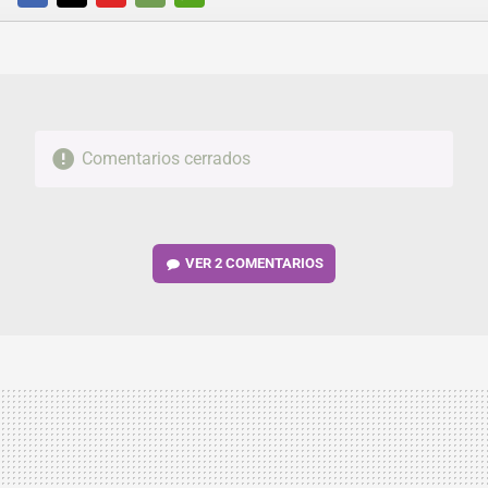
FACEBOOK
TWITTER
FLIPBOARD
E-
WHATSAPP
MAIL
Comentarios cerrados
VER
2 COMENTARIOS