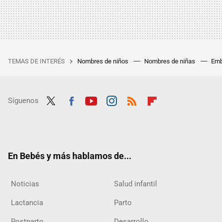
TEMAS DE INTERÉS
Nombres de niños
Nombres de niñas
Emb
Síguenos
Twit
Fac
Yout
Inst
RSS
Flip
ter
ebo
ube
agra
boar
ok
m
d
En Bebés y más hablamos de...
Noticias
Salud infantil
Lactancia
Parto
Postparto
Desarrollo