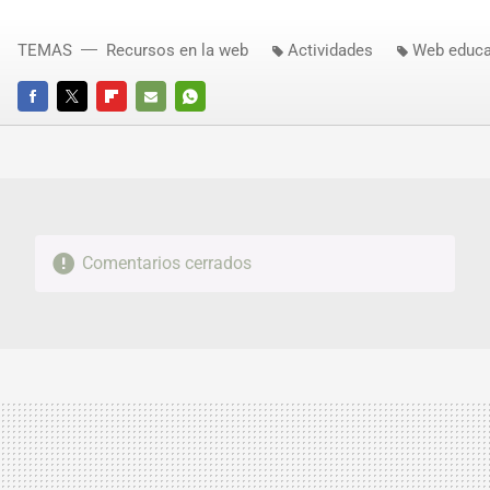
TEMAS
Recursos en la web
Actividades
Web educa
FACEBOOK
TWITTER
FLIPBOARD
E-
WHATSAPP
MAIL
Comentarios cerrados