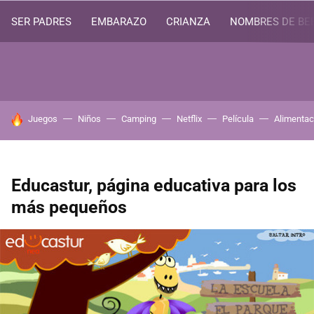
SER PADRES
EMBARAZO
CRIANZA
NOMBRES DE BE
HOY SE HABLA DE
Juegos
Niños
Camping
Netflix
Película
Alimentac
Educastur, página educativa para los
más pequeños