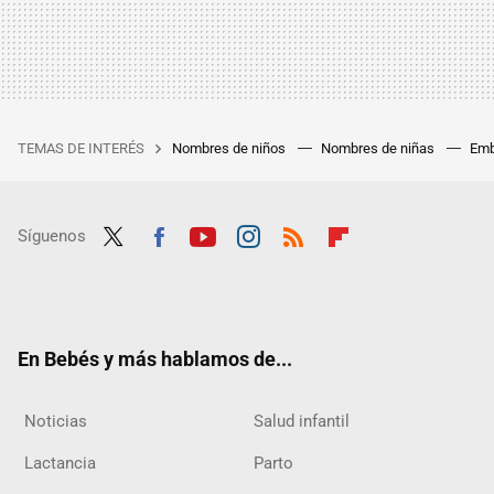
TEMAS DE INTERÉS
Nombres de niños
Nombres de niñas
Emb
Síguenos
Twit
Fac
Yout
Inst
RSS
Flip
ter
ebo
ube
agra
boar
ok
m
d
En Bebés y más hablamos de...
Noticias
Salud infantil
Lactancia
Parto