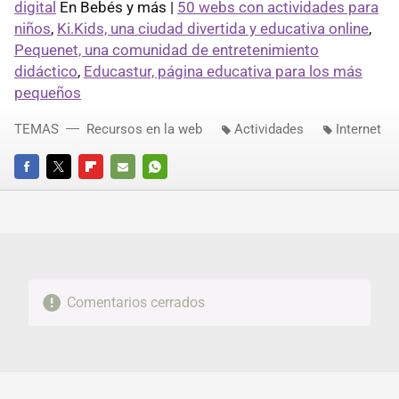
digital
En Bebés y más |
50 webs con actividades para
niños
,
Ki.Kids, una ciudad divertida y educativa online
,
Pequenet, una comunidad de entretenimiento
didáctico
,
Educastur, página educativa para los más
pequeños
TEMAS
Recursos en la web
Actividades
Internet
FACEBOOK
TWITTER
FLIPBOARD
E-
WHATSAPP
MAIL
Comentarios cerrados