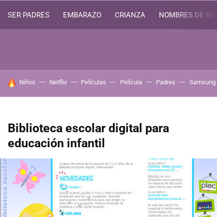
SER PADRES
EMBARAZO
CRIANZA
NOMBRES DE BE
HOY SE HABLA DE
Niños
Netflix
Películas
Película
Padres
Samsung
Biblioteca escolar digital para
educación infantil