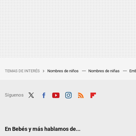
TEMAS DE INTERÉS
Nombres de niños
Nombres de niñas
Emb
Síguenos
Twit
Fac
Yout
Inst
RSS
Flip
ter
ebo
ube
agra
boar
ok
m
d
En Bebés y más hablamos de...