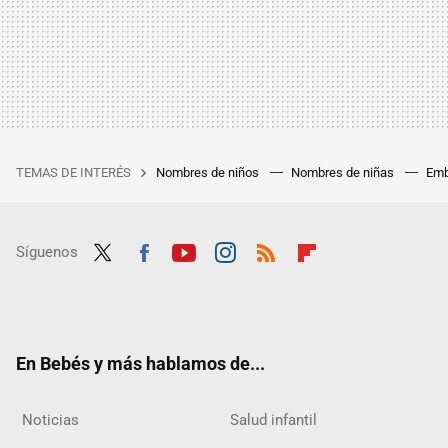
TEMAS DE INTERÉS
Nombres de niños
Nombres de niñas
Emb
Síguenos
Twit
Fac
Yout
Inst
RSS
Flip
ter
ebo
ube
agra
boar
ok
m
d
En Bebés y más hablamos de...
Noticias
Salud infantil