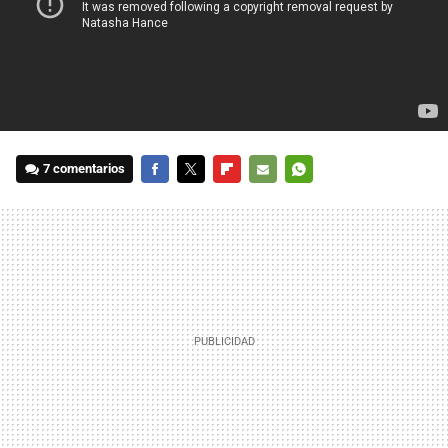
7 comentarios
FACEBOOK
TWITTER
FLIPBOARD
E-
WHATSAPP
MAIL