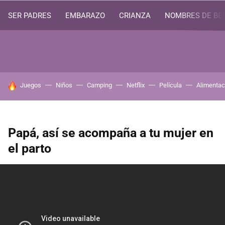
SER PADRES
EMBARAZO
CRIANZA
NOMBRES DE BE
HOY SE HABLA DE
Juegos
Niños
Camping
Netflix
Película
Alimentac
Papá, así se acompaña a tu mujer en
el parto