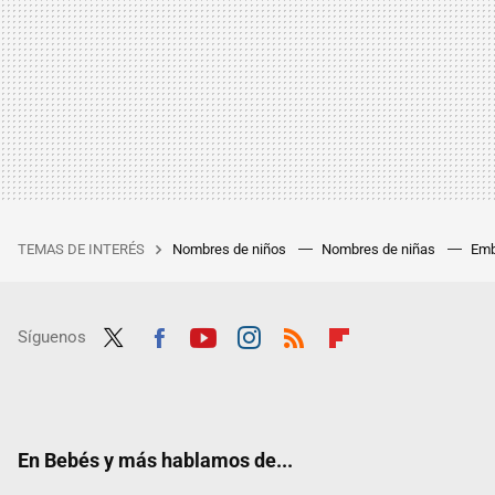
TEMAS DE INTERÉS
Nombres de niños
Nombres de niñas
Emb
Síguenos
Twit
Fac
Yout
Inst
RSS
Flip
ter
ebo
ube
agra
boar
ok
m
d
En Bebés y más hablamos de...