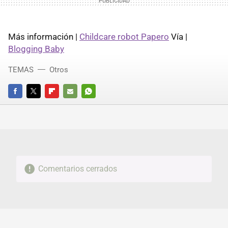
Más información |
Childcare robot Papero
Vía |
Blogging Baby
TEMAS
Otros
FACEBOOK
TWITTER
FLIPBOARD
E-
WHATSAPP
MAIL
Comentarios cerrados