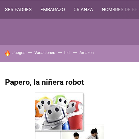
SER PADRES
EMBARAZO
CRIANZA
NOMBRES DE BE
HOY SE HABLA DE
Juegos
Vacaciones
Lidl
Amazon
Papero, la niñera robot