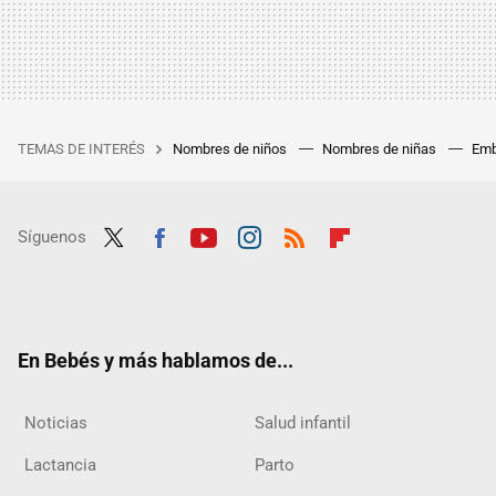
TEMAS DE INTERÉS
Nombres de niños
Nombres de niñas
Emb
Síguenos
Twit
Fac
Yout
Inst
RSS
Flip
ter
ebo
ube
agra
boar
ok
m
d
En Bebés y más hablamos de...
Noticias
Salud infantil
Lactancia
Parto