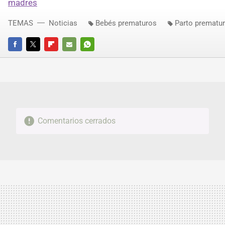
madres
TEMAS
Noticias
Bebés prematuros
Parto prematu
FACEBOOK
TWITTER
FLIPBOARD
E-
WHATSAPP
MAIL
Comentarios cerrados