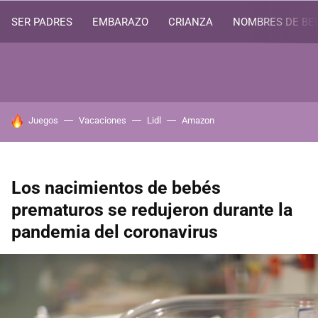
SER PADRES
EMBARAZO
CRIANZA
NOMBRES DE BE
HOY SE HABLA DE
Juegos
Vacaciones
Lidl
Amazon
Los nacimientos de bebés
prematuros se redujeron durante la
pandemia del coronavirus