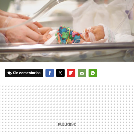
Sin comentarios
FACEBOOK
TWITTER
FLIPBOARD
E-
WHATSAPP
MAIL