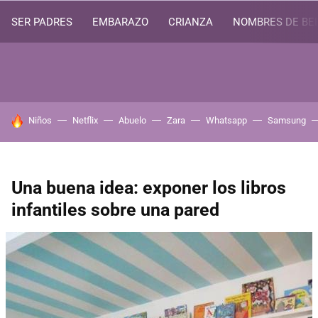
SER PADRES
EMBARAZO
CRIANZA
NOMBRES DE BE
HOY SE HABLA DE
Niños
Netflix
Abuelo
Zara
Whatsapp
Samsung
Una buena idea: exponer los libros
infantiles sobre una pared