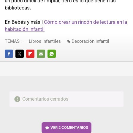
un poco difícil de limpiar, pero es lo que tienen las
bibliotecas.
En Bebés y más |
Cómo crear un rincón de lectura en la
habitación infantil
TEMAS
Libros infantiles
Decoración infantil
FACEBOOK
TWITTER
FLIPBOARD
E-
WHATSAPP
MAIL
Comentarios cerrados
VER
2 COMENTARIOS