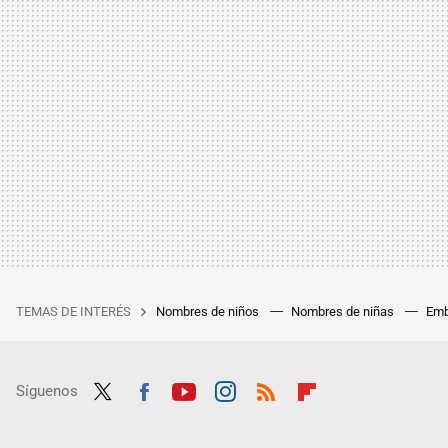
TEMAS DE INTERÉS
Nombres de niños
Nombres de niñas
Emb
Síguenos
Twit
Fac
Yout
Inst
RSS
Flip