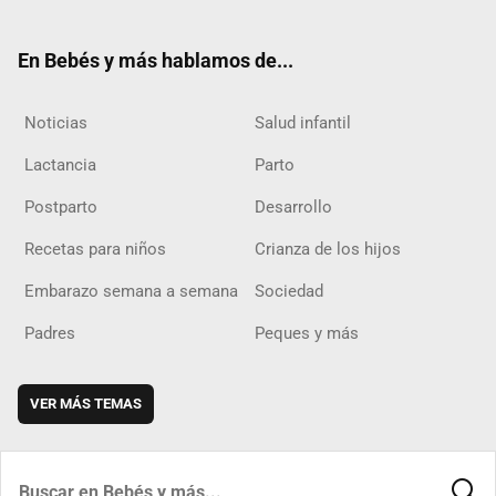
ter
ebo
ube
agra
boar
ok
m
d
En Bebés y más hablamos de...
Noticias
Salud infantil
Lactancia
Parto
Postparto
Desarrollo
Recetas para niños
Crianza de los hijos
Embarazo semana a semana
Sociedad
Padres
Peques y más
VER MÁS TEMAS