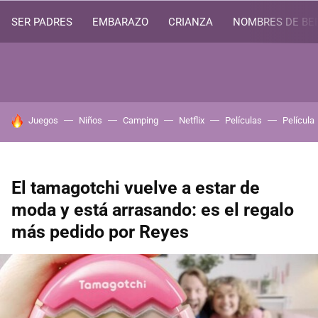
SER PADRES
EMBARAZO
CRIANZA
NOMBRES DE BE
HOY SE HABLA DE
Juegos
Niños
Camping
Netflix
Películas
Película
El tamagotchi vuelve a estar de
moda y está arrasando: es el regalo
más pedido por Reyes