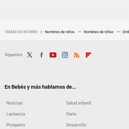
TEMAS DE INTERÉS
Nombres de niños
Nombres de niñas
Emb
Síguenos
Twit
Fac
Yout
Inst
RSS
Flip
ter
ebo
ube
agra
boar
ok
m
d
En Bebés y más hablamos de...
Noticias
Salud infantil
Lactancia
Parto
Postparto
Desarrollo