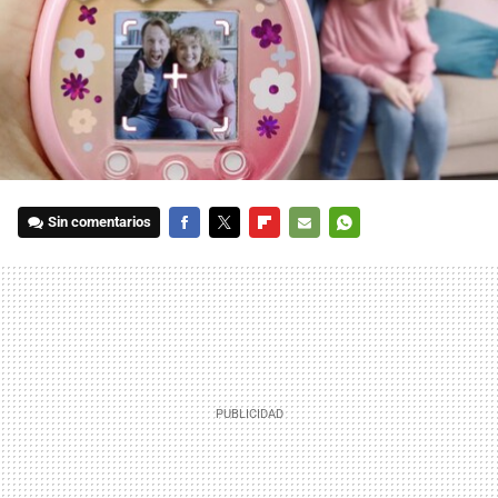
Sin comentarios
FACEBOOK
TWITTER
FLIPBOARD
E-
WHATSAPP
MAIL