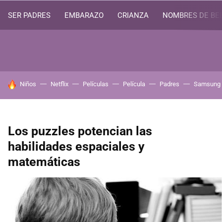
SER PADRES
EMBARAZO
CRIANZA
NOMBRES DE BE
HOY SE HABLA DE
Niños
Netflix
Películas
Película
Padres
Samsung
Los puzzles potencian las
habilidades espaciales y
matemáticas