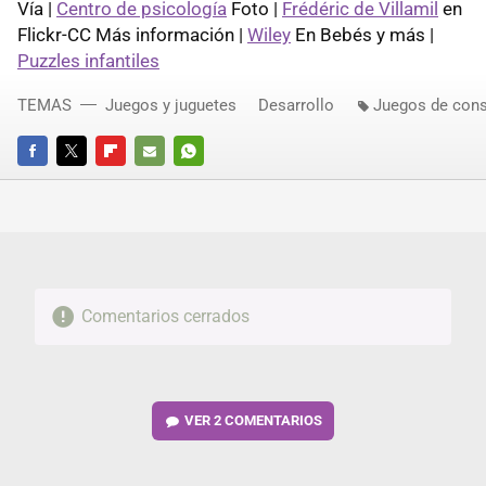
Vía |
Centro de psicología
Foto |
Frédéric de Villamil
en
Flickr-CC Más información |
Wiley
En Bebés y más |
Puzzles infantiles
TEMAS
Juegos y juguetes
Desarrollo
Juegos de cons
FACEBOOK
TWITTER
FLIPBOARD
E-
WHATSAPP
MAIL
Comentarios cerrados
VER
2 COMENTARIOS