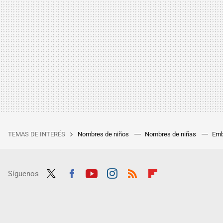
TEMAS DE INTERÉS
Nombres de niños
Nombres de niñas
Emb
Síguenos
Twit
Fac
Yout
Inst
RSS
Flip
ter
ebo
ube
agra
boar
ok
m
d