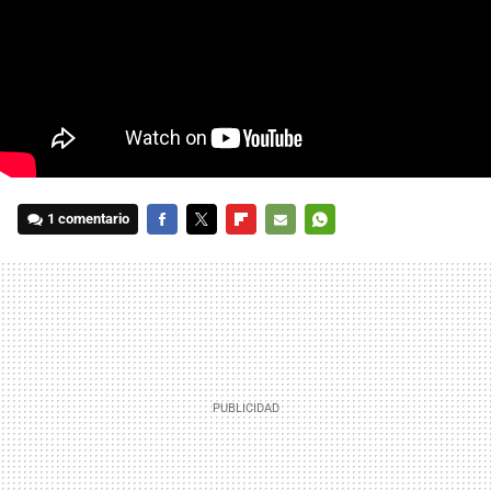
1 comentario
FACEBOOK
TWITTER
FLIPBOARD
E-
WHATSAPP
MAIL