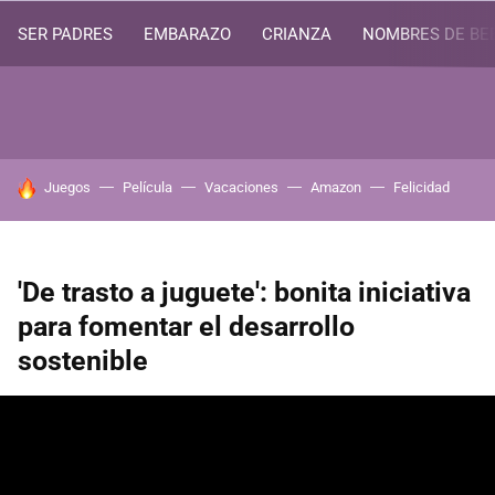
SER PADRES
EMBARAZO
CRIANZA
NOMBRES DE BE
HOY SE HABLA DE
Juegos
Película
Vacaciones
Amazon
Felicidad
'De trasto a juguete': bonita iniciativa
para fomentar el desarrollo
sostenible