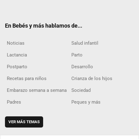
Twit
Fac
Yout
Inst
RSS
Flip
ter
ebo
ube
agra
boar
ok
m
d
En Bebés y más hablamos de...
Noticias
Salud infantil
Lactancia
Parto
Postparto
Desarrollo
Recetas para niños
Crianza de los hijos
Embarazo semana a semana
Sociedad
Padres
Peques y más
VER MÁS TEMAS