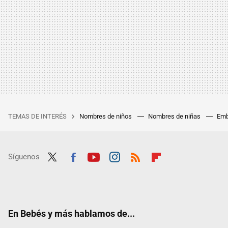
TEMAS DE INTERÉS
Nombres de niños
Nombres de niñas
Emb
Síguenos
Twit
Fac
Yout
Inst
RSS
Flip
ter
ebo
ube
agra
boar
ok
m
d
En Bebés y más hablamos de...