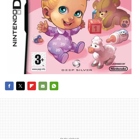
FACEBOOK
TWITTER
FLIPBOARD
E-
WHATSAPP
MAIL