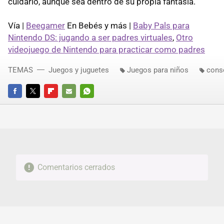
cuidarlo, aunque sea dentro de su propia fantasía.
Vía |
Beegamer
En Bebés y más |
Baby Pals para
Nintendo DS: jugando a ser padres virtuales
,
Otro
videojuego de Nintendo para practicar como padres
TEMAS
Juegos y juguetes
Juegos para niños
cons
FACEBOOK
TWITTER
FLIPBOARD
E-
WHATSAPP
MAIL
Comentarios cerrados