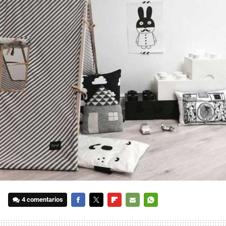
4 comentarios
FACEBOOK
TWITTER
FLIPBOARD
E-
WHATSAPP