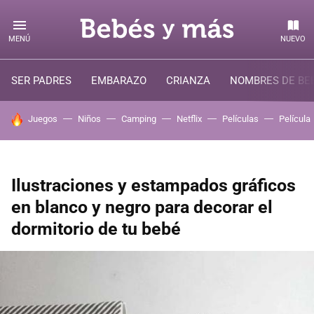
MENÚ
NUEVO
SER PADRES
EMBARAZO
CRIANZA
NOMBRES DE BE
HOY SE HABLA DE
Juegos
Niños
Camping
Netflix
Películas
Película
Ilustraciones y estampados gráficos
en blanco y negro para decorar el
dormitorio de tu bebé