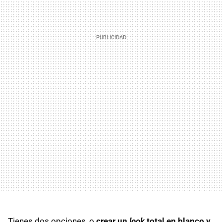
Tienes dos opciones, o
crear un
look
total en blanco y