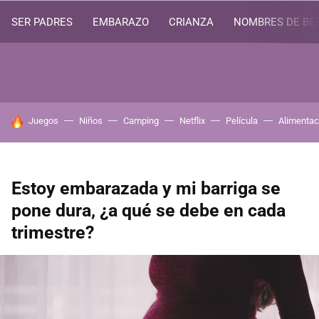
SER PADRES
EMBARAZO
CRIANZA
NOMBRES DE BE
HOY SE HABLA DE
Juegos
Niños
Camping
Netflix
Película
Alimentac
Estoy embarazada y mi barriga se
pone dura, ¿a qué se debe en cada
trimestre?