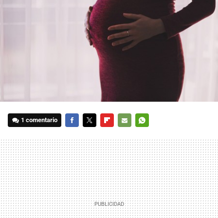
1 comentario
FACEBOOK
TWITTER
FLIPBOARD
E-
WHATSAPP
MAIL