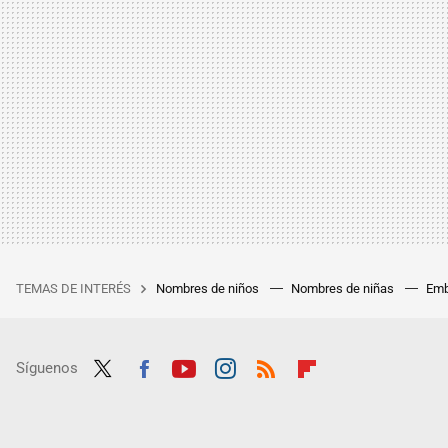
TEMAS DE INTERÉS
Nombres de niños
Nombres de niñas
Emb
Síguenos
Twit
Fac
Yout
Inst
RSS
Flip
ter
ebo
ube
agra
boar