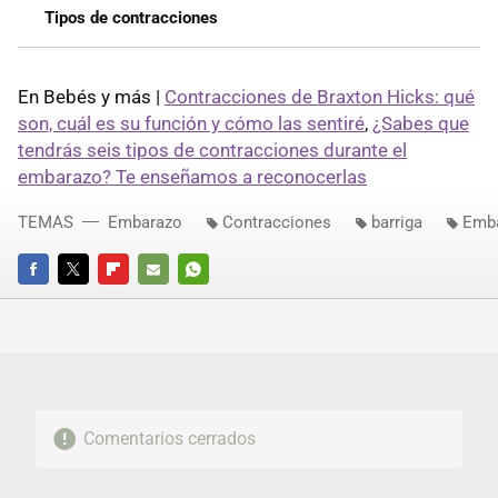
Tipos de contracciones
En Bebés y más |
Contracciones de Braxton Hicks: qué
son, cuál es su función y cómo las sentiré
,
¿Sabes que
tendrás seis tipos de contracciones durante el
embarazo? Te enseñamos a reconocerlas
TEMAS
Embarazo
Contracciones
barriga
Emb
FACEBOOK
TWITTER
FLIPBOARD
E-
WHATSAPP
MAIL
Comentarios cerrados