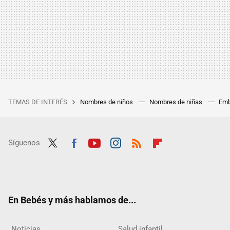
TEMAS DE INTERÉS
Nombres de niños
Nombres de niñas
Emb
Síguenos
Twit
Fac
Yout
Inst
RSS
Flip
ter
ebo
ube
agra
boar
ok
m
d
En Bebés y más hablamos de...
Noticias
Salud infantil