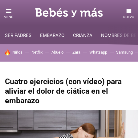
MENÚ
NUEVO
SER PADRES
EMBARAZO
CRIANZA
NOMBRES DE BE
HOY SE HABLA DE
Niños
Netflix
Abuelo
Zara
Whatsapp
Samsung
Cuatro ejercicios (con vídeo) para
aliviar el dolor de ciática en el
embarazo