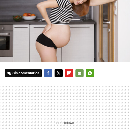
Sin comentarios
FACEBOOK
TWITTER
FLIPBOARD
E-
WHATSAPP
MAIL