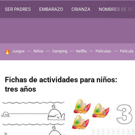
SER PADRES
EMBARAZO
CRIANZA
NOMBRES DE BE
HOY SE HABLA DE
Juegos
Niños
Camping
Netflix
Películas
Película
Fichas de actividades para niños:
tres años