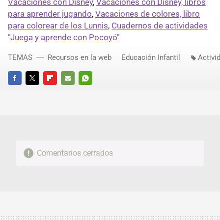
Vacaciones con Disney
,
Vacaciones con Disney, libros
para aprender jugando
,
Vacaciones de colores, libro
para colorear de los Lunnis
,
Cuadernos de actividades
"Juega y aprende con Pocoyó"
TEMAS
Recursos en la web
Educación Infantil
Activi
FACEBOOK
TWITTER
FLIPBOARD
E-
WHATSAPP
MAIL
Comentarios cerrados