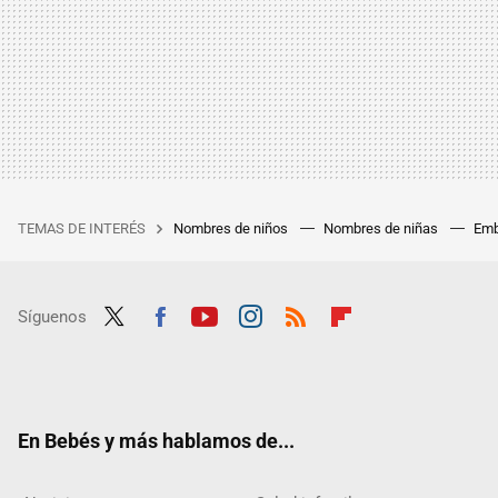
TEMAS DE INTERÉS
Nombres de niños
Nombres de niñas
Emb
Síguenos
Twit
Fac
Yout
Inst
RSS
Flip
ter
ebo
ube
agra
boar
ok
m
d
En Bebés y más hablamos de...