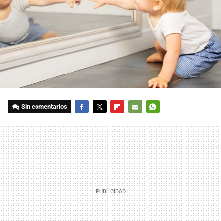
Sin comentarios
FACEBOOK
TWITTER
FLIPBOARD
E-
WHATSAPP
MAIL