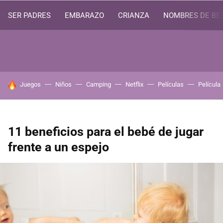
SER PADRES
EMBARAZO
CRIANZA
NOMBRES DE BE
HOY SE HABLA DE
Juegos
Niños
Camping
Netflix
Películas
Película
11 beneficios para el bebé de jugar
frente a un espejo