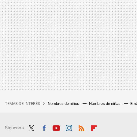
TEMAS DE INTERÉS
Nombres de niños
Nombres de niñas
Emb
Síguenos
Twit
Fac
Yout
Inst
RSS
Flip