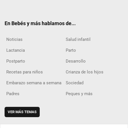
ter
ebo
ube
agra
boar
ok
m
d
En Bebés y más hablamos de...
Noticias
Salud infantil
Lactancia
Parto
Postparto
Desarrollo
Recetas para niños
Crianza de los hijos
Embarazo semana a semana
Sociedad
Padres
Peques y más
VER MÁS TEMAS