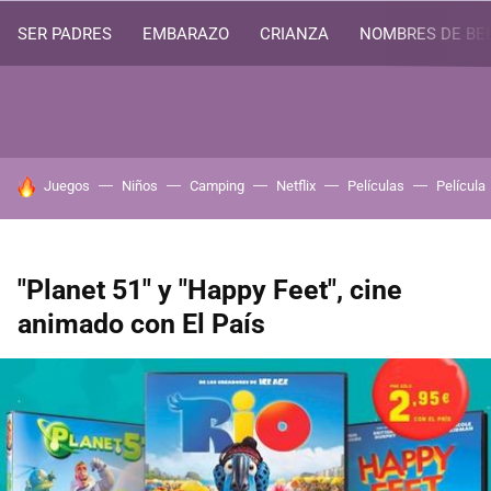
SER PADRES
EMBARAZO
CRIANZA
NOMBRES DE BE
HOY SE HABLA DE
Juegos
Niños
Camping
Netflix
Películas
Película
"Planet 51" y "Happy Feet", cine
animado con El País