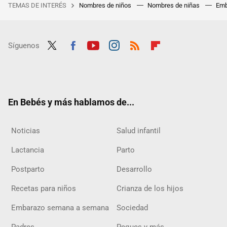
TEMAS DE INTERÉS
Nombres de niños
Nombres de niñas
Emb
Síguenos
Twit
Fac
Yout
Inst
RSS
Flip
ter
ebo
ube
agra
boar
ok
m
d
En Bebés y más hablamos de...
Noticias
Salud infantil
Lactancia
Parto
Postparto
Desarrollo
Recetas para niños
Crianza de los hijos
Embarazo semana a semana
Sociedad
Padres
Peques y más