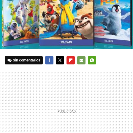
Sin comentarios
FACEBOOK
TWITTER
FLIPBOARD
E-
WHATSAPP
MAIL