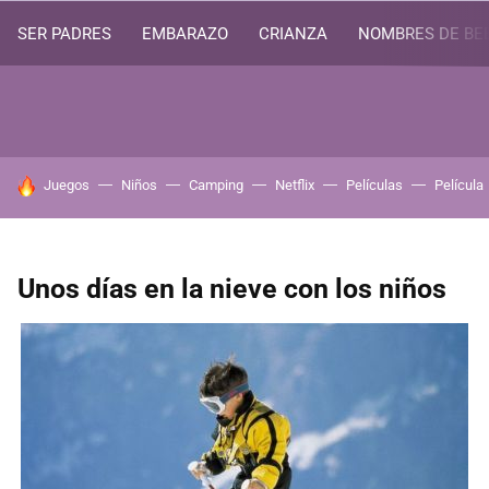
SER PADRES
EMBARAZO
CRIANZA
NOMBRES DE BE
HOY SE HABLA DE
Juegos
Niños
Camping
Netflix
Películas
Película
Unos días en la nieve con los niños