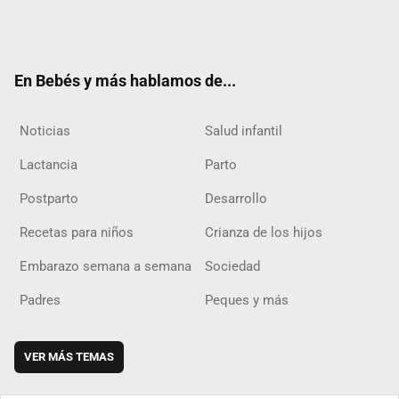
Twit
Fac
Yout
Inst
RSS
Flip
ter
ebo
ube
agra
boar
ok
m
d
En Bebés y más hablamos de...
Noticias
Salud infantil
Lactancia
Parto
Postparto
Desarrollo
Recetas para niños
Crianza de los hijos
Embarazo semana a semana
Sociedad
Padres
Peques y más
VER MÁS TEMAS