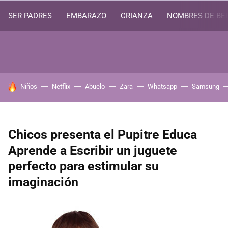
SER PADRES
EMBARAZO
CRIANZA
NOMBRES DE BE
HOY SE HABLA DE
Niños
Netflix
Abuelo
Zara
Whatsapp
Samsung
Chicos presenta el Pupitre Educa
Aprende a Escribir un juguete
perfecto para estimular su
imaginación