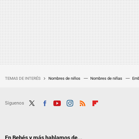
TEMAS DE INTERÉS
Nombres de niños
Nombres de niñas
Emb
Síguenos
Twit
Fac
Yout
Inst
RSS
Flip
ter
ebo
ube
agra
boar
ok
m
d
En Bebés y más hablamos de...