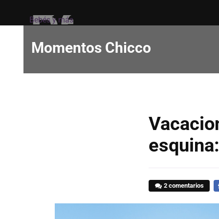
Bebés y más
Momentos Chicco
Vacacion
esquina:
2 comentarios
F