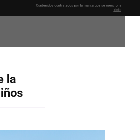
Contenidos contratados por la marca que se menciona
+info
e la
niños