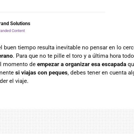
and Solutions
randed Content
l buen tiempo resulta inevitable no pensar en lo cer
erano
. Para que no te pille el toro y a última hora tod
 el momento de
empezar a organizar esa escapada
qu
lmente
si viajas con peques
, debes tener en cuenta a
er el viaje.