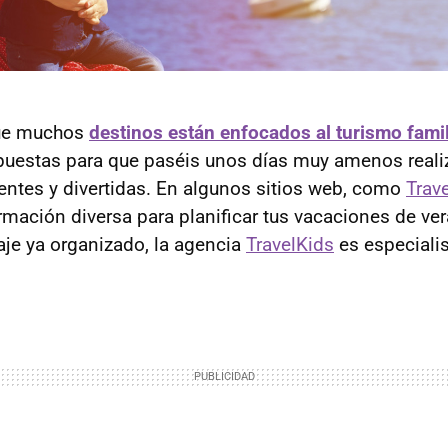
que muchos
destinos están enfocados al turismo famil
opuestas para que paséis unos días muy amenos real
rentes y divertidas. En algunos sitios web, como
Trav
rmación diversa para planificar tus vacaciones de ve
iaje ya organizado, la agencia
TravelKids
es especialis