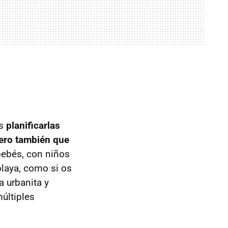
es
planificarlas
pero también que
 bebés, con niños
playa, como si os
a urbanita y
últiples