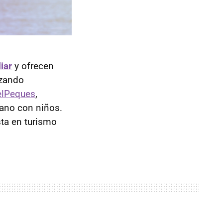
iar
y ofrecen
izando
elPeques
,
rano con niños.
ta en turismo