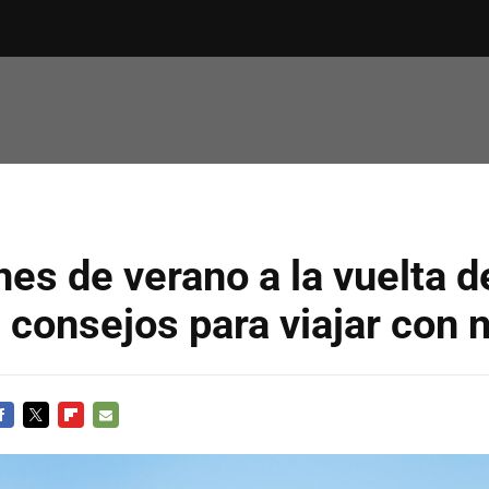
es de verano a la vuelta d
 consejos para viajar con 
ACEBOOK
TWITTER
FLIPBOARD
E-
MAIL