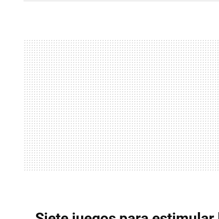
FACEBOOK
TWITTER
FLIPBOARD
E-
MAIL
Siete juegos para estimular 