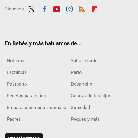
Síguenos
Twit
Fac
Yout
Inst
RSS
Flip
ter
ebo
ube
agra
boar
ok
m
d
En Bebés y más hablamos de...
Noticias
Salud infantil
Lactancia
Parto
Postparto
Desarrollo
Recetas para niños
Crianza de los hijos
Embarazo semana a semana
Sociedad
Padres
Peques y más