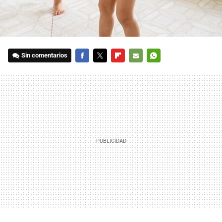
Sin comentarios
FACEBOOK
TWITTER
FLIPBOARD
E-
WHATSAPP
MAIL