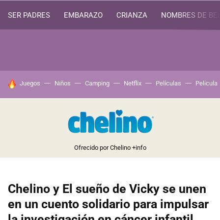
SER PADRES
EMBARAZO
CRIANZA
NOMBRES DE BE
HOY SE HABLA DE
Juegos
Niños
Camping
Netflix
Películas
Película
Ofrecido por Chelino
+info
Chelino y El sueño de Vicky se unen
en un cuento solidario para impulsar
la investigación en cáncer infantil