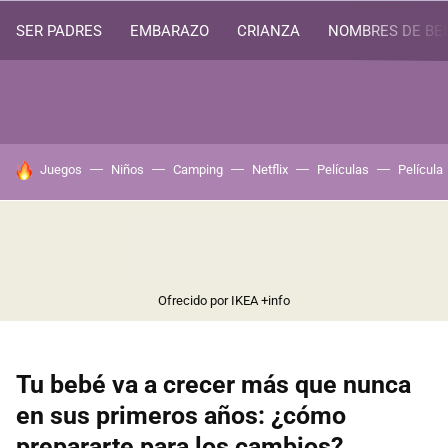
SER PADRES
EMBARAZO
CRIANZA
NOMBRES DE BE
HOY SE HABLA DE
Juegos
Niños
Camping
Netflix
Películas
Película
Ofrecido por IKEA
+info
Tu bebé va a crecer más que nunca
en sus primeros años: ¿cómo
prepararte para los cambios?