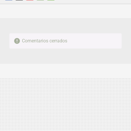
FACEBOOK
TWITTER
FLIPBOARD
E-
WHATSAPP
MAIL
Comentarios cerrados