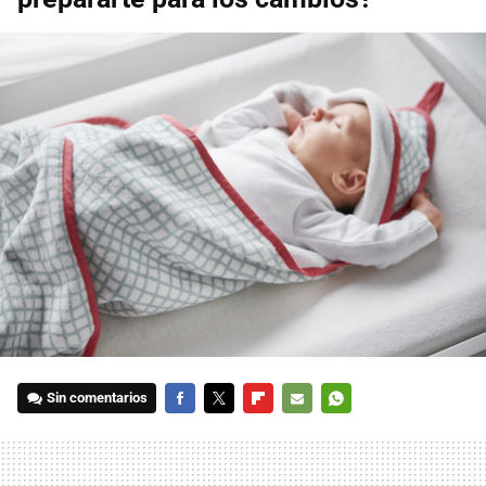
Sin comentarios
FACEBOOK
TWITTER
FLIPBOARD
E-
WHATSAPP
MAIL