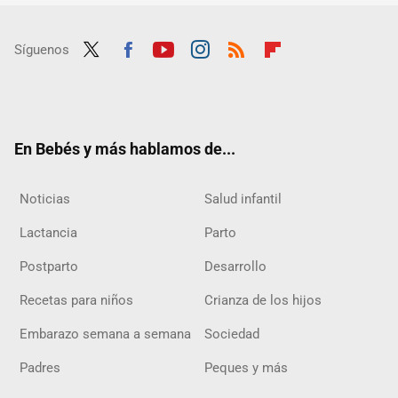
Síguenos
Twit
Fac
Yout
Inst
RSS
Flip
ter
ebo
ube
agra
boar
ok
m
d
En Bebés y más hablamos de...
Noticias
Salud infantil
Lactancia
Parto
Postparto
Desarrollo
Recetas para niños
Crianza de los hijos
Embarazo semana a semana
Sociedad
Padres
Peques y más