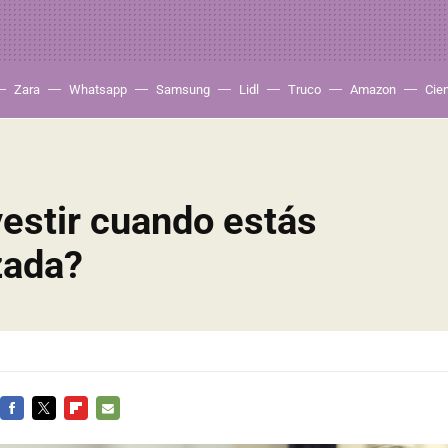
Zara
Whatsapp
Samsung
Lidl
Truco
Amazon
Cie
estir cuando estás
zada?
FACEBOOK
TWITTER
FLIPBOARD
E-