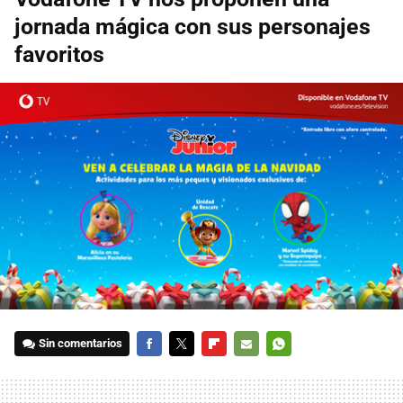
jornada mágica con sus personajes
favoritos
Sin comentarios
FACEBOOK
TWITTER
FLIPBOARD
E-
WHATSAPP
MAIL