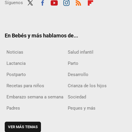
Síguenos
Twit
Fac
Yout
Inst
RSS
Flip
ter
ebo
ube
agra
boar
ok
m
d
En Bebés y más hablamos de...
Noticias
Salud infantil
Lactancia
Parto
Postparto
Desarrollo
Recetas para niños
Crianza de los hijos
Embarazo semana a semana
Sociedad
Padres
Peques y más
VER MÁS TEMAS