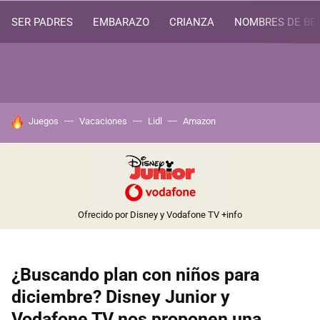
SER PADRES
EMBARAZO
CRIANZA
NOMBRES DE BE
HOY SE HABLA DE
Juegos
Vacaciones
Lidl
Amazon
Ofrecido por Disney y Vodafone TV
+info
¿Buscando plan con niños para
diciembre? Disney Junior y
Vodafone TV nos proponen una